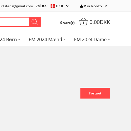
Valuta:
DKK
Min konto
hirtsfans@gmail.com
0.00DKK
0 vare(r) -
24 Børn
EM 2024 Mænd
EM 2024 Dame
Fortsæt