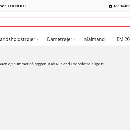
kode: FODBOLD
footballs
andsholdstrøjer
Dametrøjer
Målmand
EM 20
it navn og nummer på ryggen! Køb Rusland Fodboldtrøje lige nu!