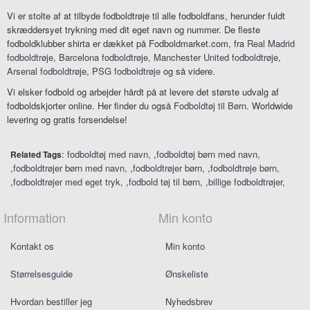
Vi er stolte af at tilbyde fodboldtrøje til alle fodboldfans, herunder fuldt
skræddersyet trykning med dit eget navn og nummer. De fleste
fodboldklubber shirta er dækket på Fodboldmarket.com, fra
Real Madrid
fodboldtrøje
,
Barcelona fodboldtrøje
,
Manchester United fodboldtrøje
,
Arsenal fodboldtrøje
,
PSG fodboldtrøje
og så videre.
Vi elsker fodbold og arbejder hårdt på at levere det største udvalg af
fodboldskjorter online. Her finder du også
Fodboldtøj til Børn
. Worldwide
levering og gratis forsendelse!
:
fodboldtøj med navn
,
fodboldtøj børn med navn
Related Tags
,
fodboldtrøjer børn med navn
,
fodboldtrøjer børn
,
fodboldtrøje børn
,
fodboldtrøjer med eget tryk
,
fodbold tøj til børn
,
billige fodboldtrøjer
Information
Min konto
Kontakt os
Min konto
Størrelsesguide
Ønskeliste
Hvordan bestiller jeg
Nyhedsbrev