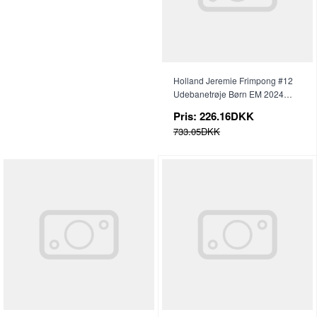
Holland Jeremie Frimpong #12
Udebanetrøje Børn EM 2024
Kortærmet (+ Korte bukser)
Pris:
226.16DKK
733.05DKK