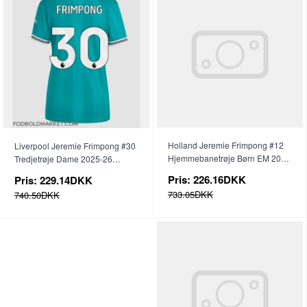
Holland Jeremie Frimpong #12
Liverpool Jeremie Frimpong #30
Hjemmebanetrøje Børn EM 2024
Tredjetrøje Dame 2025-26
Kortærmet (+ Korte bukser)
Kortærmet
Pris:
226.16DKK
Pris:
229.14DKK
733.05DKK
740.50DKK