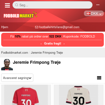
Søg...
󰅼
󰄒
DKK
Hjem
footballshirtsfans@gmail.com
Få
10%
rabat på ordrer over
522 DKK
, Kuponkode: FODBOLD
Gratis fragt!
Fodboldmarket.com
Jeremie Frimpong Trøje
Jeremie Frimpong Trøje
Avanceret søgning