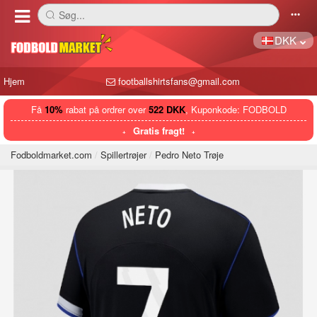
Søg...
󰅼
󰄒
DKK
Hjem
footballshirtsfans@gmail.com
Få
10%
rabat på ordrer over
522 DKK
, Kuponkode: FODBOLD
Gratis fragt!
Fodboldmarket.com
Spillertrøjer
Pedro Neto Trøje