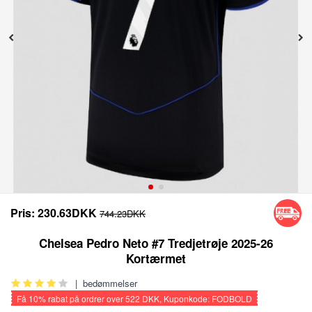
Pris:
230.63DKK
744.23DKK
Chelsea Pedro Neto #7 Tredjetrøje 2025-26
Kortærmet
|
bedømmelser
Få
10%
rabat på ordrer over
522 DKK
, Kuponkode: FODBOLD