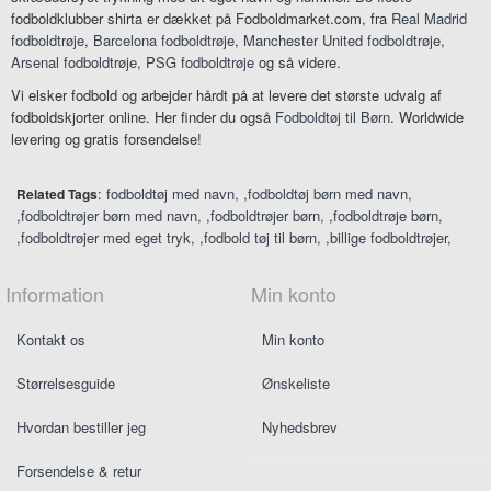
fodboldklubber shirta er dækket på Fodboldmarket.com, fra
Real Madrid
fodboldtrøje
,
Barcelona fodboldtrøje
,
Manchester United fodboldtrøje
,
Arsenal fodboldtrøje
,
PSG fodboldtrøje
og så videre.
Vi elsker fodbold og arbejder hårdt på at levere det største udvalg af
fodboldskjorter online. Her finder du også
Fodboldtøj til Børn
. Worldwide
levering og gratis forsendelse!
:
fodboldtøj med navn
,
fodboldtøj børn med navn
Related Tags
,
fodboldtrøjer børn med navn
,
fodboldtrøjer børn
,
fodboldtrøje børn
,
fodboldtrøjer med eget tryk
,
fodbold tøj til børn
,
billige fodboldtrøjer
Information
Min konto
Kontakt os
Min konto
Størrelsesguide
Ønskeliste
Hvordan bestiller jeg
Nyhedsbrev
Forsendelse & retur